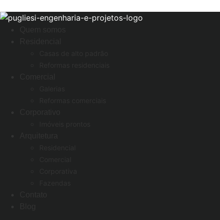
Ir para o conteúdo
Quem somos
Residencial
Casas de alto padrão
Reformas residenciais
Comercial
Galerias
Reformas comerciais
Corporativo
Imóveis prontos
Arquitetura
Residencial
Comercial
Corporativa
Fazendas
Contato
Blog